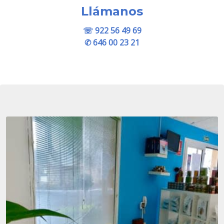
Llámanos
☏
922 56 49 69
✆
646 00 23 21