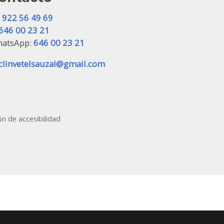
☏
922 56 49 69
646 00 23 21
atsApp:
646 00 23 21
clinvetelsauzal@gmail.com
ón de accesibilidad