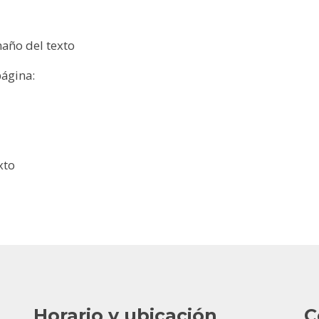
maño del texto
página:
xto
Horario y ubicación
C